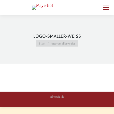
LOGO-SMALLER-WEISS
Sie befinden sich hier:
Start
logo-smaller-weiss
bdmedia.de