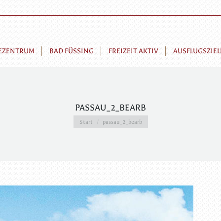
EZENTRUM
BAD FÜSSING
FREIZEIT AKTIV
AUSFLUGSZIEL
PASSAU_2_BEARB
Sie befinden sich hier:
Start
passau_2_bearb